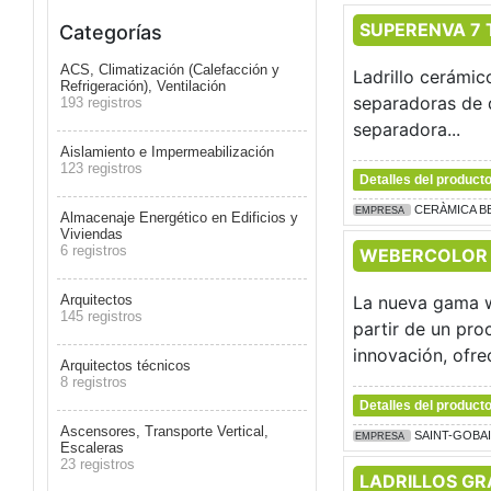
SUPERENVA 7 
Categorías
ACS, Climatización (Calefacción y
Ladrillo cerámic
Refrigeración), Ventilación
separadoras de d
193 registros
separadora...
Aislamiento e Impermeabilización
123 registros
Detalles del product
CERÀMICA B
EMPRESA
Almacenaje Energético en Edificios y
Viviendas
6 registros
WEBERCOLOR
Arquitectos
La nueva gama w
145 registros
partir de un pro
innovación, ofrec
Arquitectos técnicos
8 registros
Detalles del product
Ascensores, Transporte Vertical,
SAINT-GOBA
EMPRESA
Escaleras
23 registros
LADRILLOS G